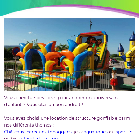
Vous cherchez des idées pour animer un anniversaire
d’enfant ? Vous êtes au bon endroit !
Vous avez choisi une location de structure gonflable parmi
nos différents thèmes :
Châteaux
,
parcours
,
toboggans
, jeux
aquatiques
ou
sportifs
ou bien
stands de kermesse
.