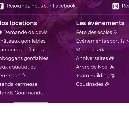
Rejoignez-nous sur Facebook
Rej
os locations
Les événements
 Demande de devis
Fête des écoles 🎈
hâteaux
gonflables
Événements sportifs 
arcours
gonflables
Mariages 👰
oboggans
gonflables
Anniversaires 🎁
eux
aquatiques
Arbre de Noël 🎄
eux
sportifs
Team Building 🤝
tands
kermesse
Cousinades 🎉
tands
Gourmands