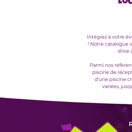
Lo
Intégrez à votre é
! Notre catalogue
drive 
Parmi nos référe
piscine de récept
d'une piscine cr
variées, jus
R