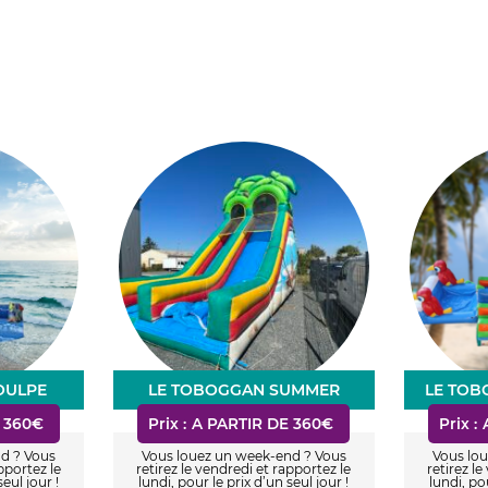
OULPE
LE TOBOGGAN SUMMER
LE TOB
Prix :
Prix :
 360€
A PARTIR DE 360€
d ? Vous
Vous louez un week-end ? Vous
Vous lo
pportez le
retirez le vendredi et rapportez le
retirez l
seul jour !
lundi, pour le prix d’un seul jour !
lundi, pou