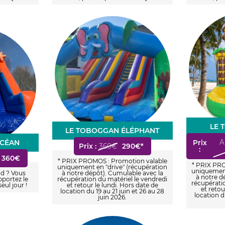
LE 
LE TOBOGGAN ÉLÉPHANT
OCÉAN
A
Prix
Prix :
360€
290€*
:
 360€
* PRIX PROMOS : Promotion valable
* PRIX PRO
uniquement en "drive" (récupération
uniquement
d ? Vous
à notre dépôt). Cumulable avec la
à notre d
pportez le
récupération du matériel le vendredi
récupérati
seul jour !
et retour le lundi. Hors date de
et retou
location du 19 au 21 juin et 26 au 28
location d
juin 2026.