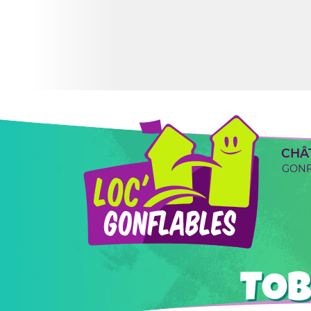
CHÂ
GONF
TOB