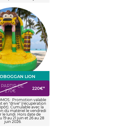
TOBOGGAN LION
 PARTIR DE
220€*
270€
MOS : Promotion valable
 en "drive" (récupération
épôt). Cumulable avec la
on du matériel le vendredi
r le lundi. Hors date de
u 19 au 21 juin et 26 au 28
juin 2026.