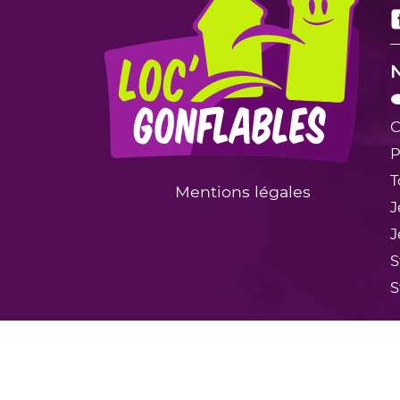
N

C
P
T
Mentions légales
J
J
S
S