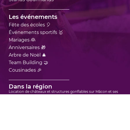
Les événements
Fête des écoles 🎈
Événements sportifs 🥇
Mariages 👰
Anniversaires 🎁
Arbre de Noël 🎄
Team Building 🤝
Cousinades 🎉
Dans la région
Location de châteaux et structures gonflables sur Mâcon et ses
environs
Location de châteaux et structures gonflables sur Bourgoin-Jallieu
et ses environs
Location de châteaux et structures gonflables sur Vienne et ses
environs
Location de châteaux et structure gonflable sur Bourg-en-Bresse et
ses environs
Location de châteaux et structures gonflables sur Villefranche-sur-