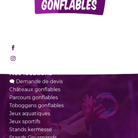
Mentions légales
Retrouvez-nous sur les réseaux sociaux !
Rejoignez-nous sur Facebook
Rejoignez-nous sur Instagram
Nos locations
🗨 Demande de devis
Châteaux
gonflables
Parcours
gonflables
Toboggans
gonflables
Jeux
aquatiques
Jeux
sportifs
Stands
kermesse
Stands
Gourmands