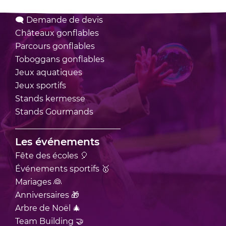
Nos locations
🗨 Demande de devis
Châteaux
gonflables
Parcours
gonflables
Toboggans
gonflables
Jeux
aquatiques
Jeux
sportifs
Stands
kermesse
Stands
Gourmands
Les événements
Fête des écoles 🎈
Événements sportifs 🥇
Mariages 👰
Anniversaires 🎁
Arbre de Noël 🎄
Team Building 🤝