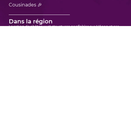
Cousinades 🎉
Dans la région
Location de châteaux et structures gonflables sur Mâcon et ses
environs
Location de châteaux et structures gonflables sur Bourgoin-Jallieu
et ses environs
Location de châteaux et structures gonflables sur Vienne et ses
environs
Location de châteaux et structure gonflable sur Bourg-en-Bresse et
ses environs
Location de châteaux et structures gonflables sur Villefranche-sur-
Saône et ses environs
Location de châteaux et structures gonflables en région Rhône
Alpes