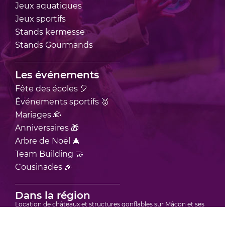
Jeux
aquatiques
Jeux
sportifs
Stands
kermesse
Stands
Gourmands
Les événements
Fête des écoles 🎈
Événements sportifs 🥇
Mariages 👰
Anniversaires 🎁
Arbre de Noël 🎄
Team Building 🤝
Cousinades 🎉
Dans la région
Location de châteaux et structures gonflables sur Mâcon et ses
environs
Location de châteaux et structures gonflables sur Bourgoin-Jallieu