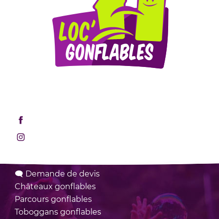
Mentions légales
Retrouvez-nous sur les réseaux sociaux !
Rejoignez-nous sur Facebook
Rejoignez-nous sur Instagram
Nos locations
🗨 Demande de devis
Châteaux
gonflables
Parcours
gonflables
Toboggans
gonflables