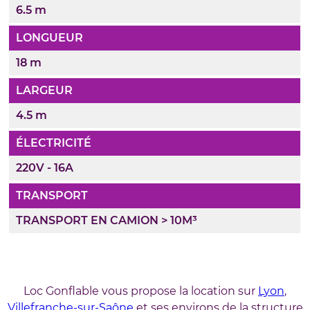
6.5 m
LONGUEUR
18 m
LARGEUR
4.5 m
ÉLECTRICITÉ
220V - 16A
TRANSPORT
TRANSPORT EN CAMION > 10M³
Loc Gonflable vous propose la location sur
Lyon
,
Villefranche-sur-Saône
et ses environs de la structure