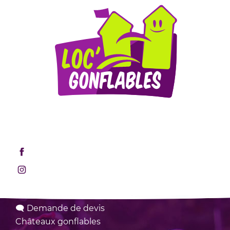
Mentions légales
Retrouvez-nous sur les réseaux sociaux !
Rejoignez-nous sur Facebook
Rejoignez-nous sur Instagram
Nos locations
🗨 Demande de devis
Châteaux
gonflables