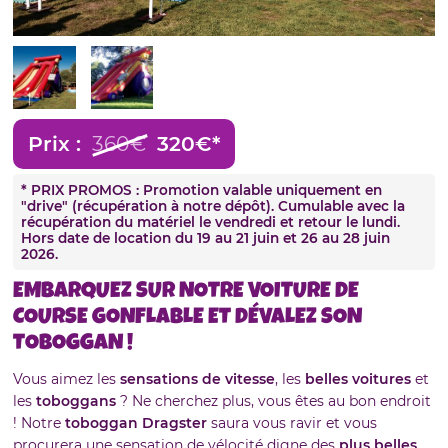
Prix :
360€
320€*
* PRIX PROMOS : Promotion valable uniquement en
"drive" (récupération à notre dépôt). Cumulable avec la
récupération du matériel le vendredi et retour le lundi.
Hors date de location du 19 au 21 juin et 26 au 28 juin
2026.
EMBARQUEZ SUR NOTRE VOITURE DE
COURSE GONFLABLE ET DÉVALEZ SON
TOBOGGAN !
Vous aimez les
sensations de vitesse
, les
belles voitures
et
les
toboggans
? Ne cherchez plus, vous êtes au bon endroit
! Notre
toboggan Dragster
saura vous ravir et vous
procurera une sensation de vélocité digne des
plus belles