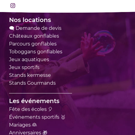
Rejoignez-nous sur Instagram
Nos locations
🗨 Demande de devis
Châteaux
gonflables
Parcours
gonflables
Toboggans
gonflables
Jeux
aquatiques
Jeux
sportifs
Stands
kermesse
Stands
Gourmands
Les événements
Fête des écoles 🎈
Événements sportifs 🥇
Mariages 👰
Anniversaires 🎁