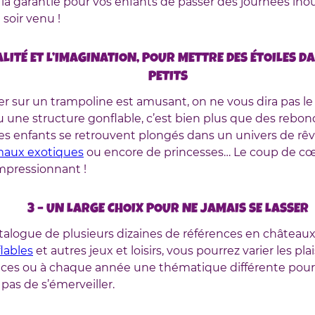
t la garantie pour vos enfants de passer des journées inou
 soir venu !
NALITÉ ET L’IMAGINATION, POUR METTRE DES ÉTOILES D
PETITS
ter sur un trampoline est amusant, on ne vous dira pas le
 une structure gonflable, c’est bien plus que des rebond
es enfants se retrouvent plongés dans un univers de rêve,
maux exotiques
ou encore de princesses… Le coup de cœ
impressionnant !
3 – UN LARGE CHOIX POUR NE JAMAIS SE LASSER
talogue de plusieurs dizaines de références en châteaux
lables
et autres jeux et loisirs, vous pourrez varier les pla
ces ou à chaque année une thématique différente pour
 pas de s’émerveiller.