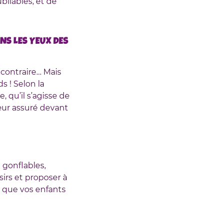
bliables, et de
ANS LES YEUX DES
 contraire… Mais
s ! Selon la
 qu’il s’agisse de
ur assuré devant
 gonflables,
isirs et proposer à
 que vos enfants