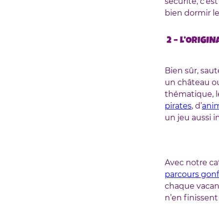
sécurité, c’es
bien dormir le
2 – L’ORIGI
Bien sûr, sau
un château ou
thématique, l
pirates
, d’
ani
un jeu aussi 
Avec notre ca
parcours gonf
chaque vacan
n’en finissent