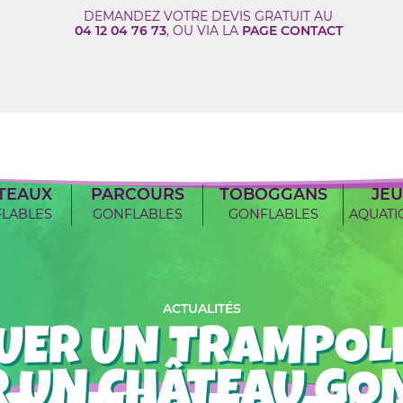
DEMANDEZ VOTRE DEVIS GRATUIT AU
04 12 04 76 73
, OU VIA LA
PAGE CONTACT
TEAUX
PARCOURS
TOBOGGANS
JEU
LABLES
GONFLABLES
GONFLABLES
AQUATI
ACTUALITÉS
UER UN TRAMPOL
R UN CHÂTEAU GON