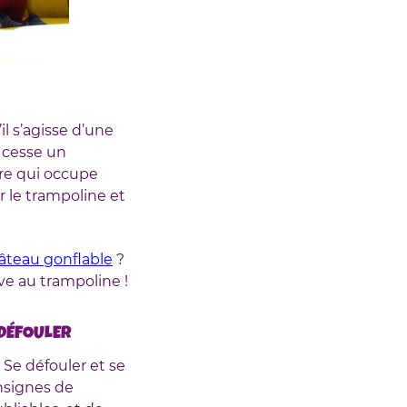
il s’agisse d’une
s cesse un
ure qui occupe
r le trampoline et
hâteau gonflable
?
ve au trampoline !
 DÉFOULER
 Se défouler et se
nsignes de