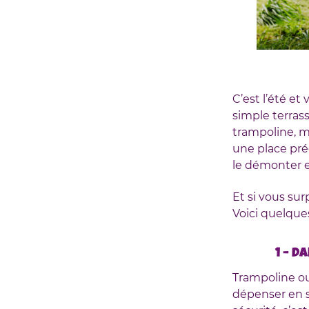
C’est l’été et
simple terras
trampoline, m
une place pré
le démonter e
Et si vous su
Voici quelque
1 – D
Trampoline ou 
dépenser en s