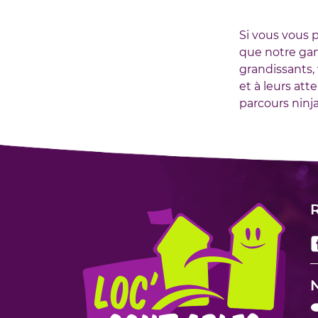
Si vous vous 
que notre gam
grandissants,
et à leurs att
parcours ninja
R
N
