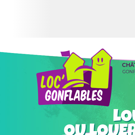
CHÂ
GONF
LO
OU LOUE