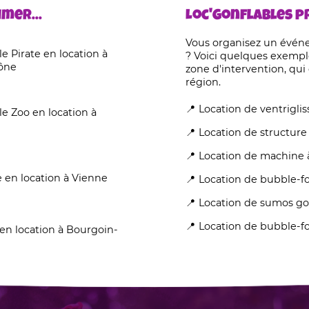
mer...
Loc'Gonflables pr
Vous organisez un évén
e Pirate en location à
? Voici quelques exempl
aône
zone d'intervention, qui
région.
Location de ventrigli
le Zoo en location à
Location de structure
Location de machine à
e en location à Vienne
Location de bubble-f
Location de sumos go
Location de bubble-fo
en location à Bourgoin-