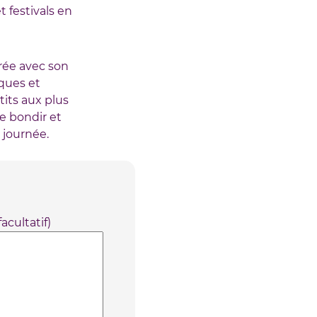
festivals en
rée avec son
iques et
its aux plus
e bondir et
 journée.
acultatif)