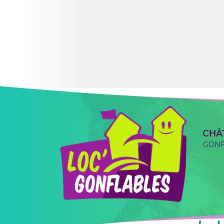
CHÂ
GONF