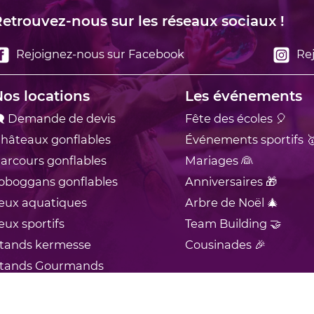
etrouvez-nous sur les réseaux sociaux !
Rejoignez-nous sur Facebook
Rej
os locations
Les événements
 Demande de devis
Fête des écoles 🎈
hâteaux
gonflables
Événements sportifs 
arcours
gonflables
Mariages 👰
oboggans
gonflables
Anniversaires 🎁
eux
aquatiques
Arbre de Noël 🎄
eux
sportifs
Team Building 🤝
tands
kermesse
Cousinades 🎉
tands
Gourmands