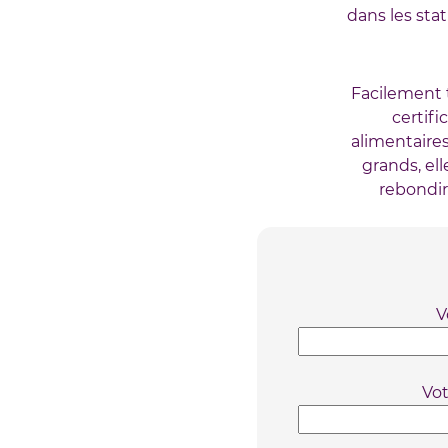
dans les st
Facilement 
certifi
alimentaire
grands, el
rebondir
V
Vo