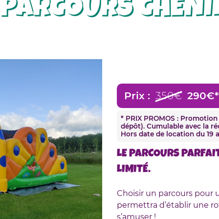
 PARCOURS CHENI
Prix :
350€
290€*
* PRIX PROMOS : Promotion v
dépôt). Cumulable avec la réc
Hors date de location du 19 a
LE PARCOURS PARFAIT
LIMITÉ.
Choisir un parcours pour
permettra d’établir une r
s’amuser !