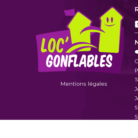
R
N

C
P
T
Mentions légales
J
J
S
S