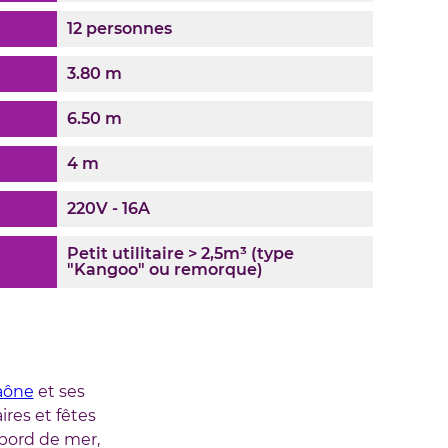
12 personnes
3.80 m
6.50 m
4 m
220V - 16A
Petit utilitaire > 2,5m³ (type
"Kangoo" ou remorque)
Saône
et ses
ires et fêtes
bord de mer,