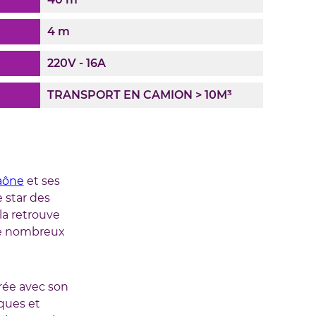
4 m
220V - 16A
TRANSPORT EN CAMION > 10M³
Saône
et ses
 star des
a retrouve
de nombreux
rée avec son
iques et