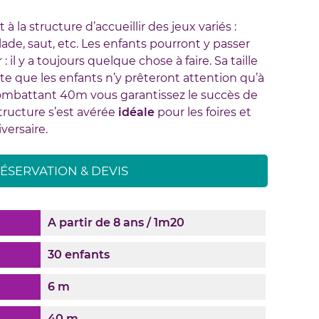
 la structure d’accueillir des jeux variés :
lade, saut, etc. Les enfants pourront y passer
 il y a toujours quelque chose à faire. Sa taille
rte que les enfants n’y prêteront attention qu’à
 Combattant 40m vous garantissez le succès de
ructure s’est avérée
idéale
pour les foires et
versaire.
ÉSERVATION & DEVIS
A partir de 8 ans / 1m20
30 enfants
6 m
40 m