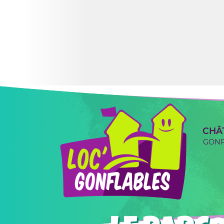
CHÂ
GONF