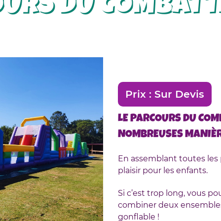
OURS DU COMBAT
Prix :
Sur Devis
LE PARCOURS DU COM
NOMBREUSES
MANIÈR
En
assemblant
toutes les 
plaisir pour les enfants.
Si c’est trop long, vous p
combiner deux ensembles. 
gonflable !