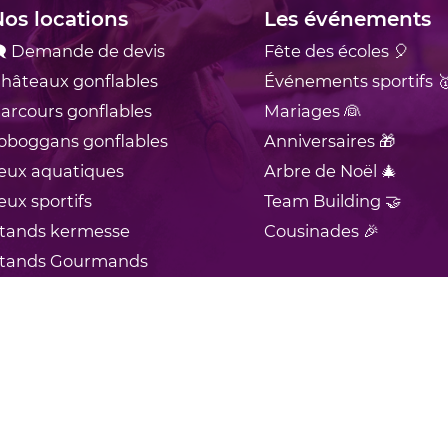
os locations
Les événements
 Demande de devis
Fête des écoles 🎈
hâteaux
gonflables
Événements sportifs 
arcours
gonflables
Mariages 👰
oboggans
gonflables
Anniversaires 🎁
eux
aquatiques
Arbre de Noël 🎄
eux
sportifs
Team Building 🤝
tands
kermesse
Cousinades 🎉
tands
Gourmands