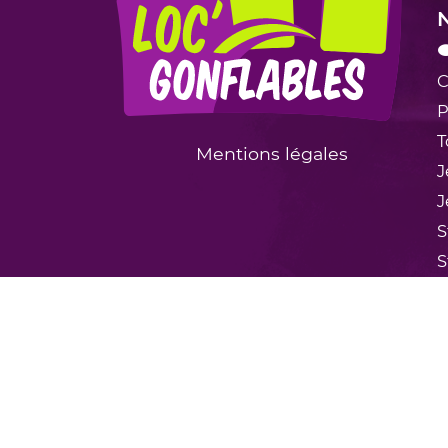
N

C
P
T
Mentions légales
J
J
S
S