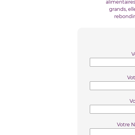
alimentaire
grands, el
rebondir
V
Vo
Vo
Votre N