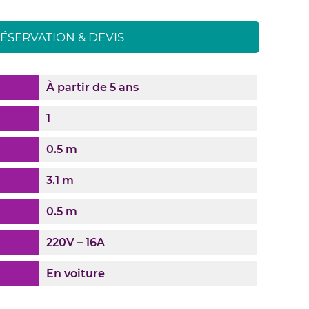
ÉSERVATION & DEVIS
À partir de 5 ans
1
0.5 m
3.1 m
0.5 m
220V – 16A
En voiture