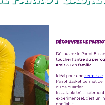
LE PARROT BASKE
DÉCOUVREZ LE PARRO
Découvrez le Parrot Baske
toucher l’antre du perro
amis
ou en
famille
!
Idéal pour une
kermesse
,
Parrot Basket permet de re
ou de quartier.
Installable très facileme
expérimentée), c’est un i
gonflable.