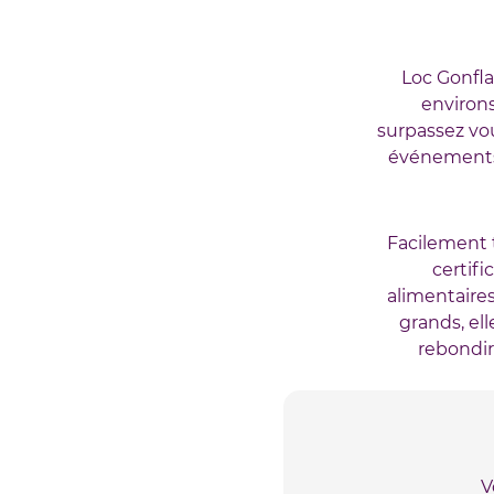
Loc Gonfla
environs
surpassez vou
événements 
Facilement 
certifi
alimentaire
grands, el
rebondir
V