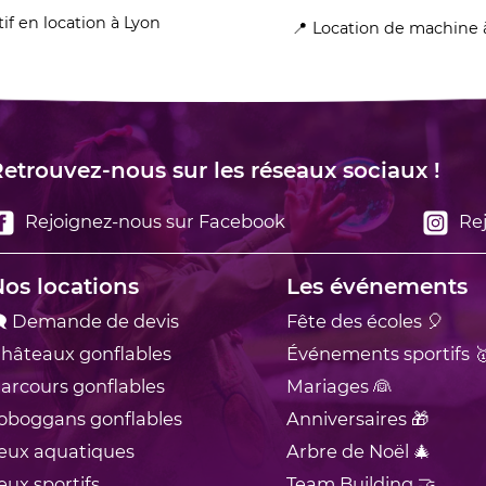
tif en location à Lyon
Location de machine 
etrouvez-nous sur les réseaux sociaux !
Rejoignez-nous sur Facebook
Rej
os locations
Les événements
 Demande de devis
Fête des écoles 🎈
hâteaux
gonflables
Événements sportifs 
arcours
gonflables
Mariages 👰
oboggans
gonflables
Anniversaires 🎁
eux
aquatiques
Arbre de Noël 🎄
eux
sportifs
Team Building 🤝