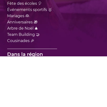
Fête des écoles 🎈
Événements sportifs 🥇
Mariages 👰
Anniversaires 🎁
Arbre de Noël 🎄
Team Building 🤝
Cousinades 🎉
Dans la région
Location de châteaux et structures gonflables sur Mâcon et ses
environs
Location de châteaux et structures gonflables sur Bourgoin-Jallieu
et ses environs
Location de châteaux et structures gonflables sur Vienne et ses
environs
Location de châteaux et structure gonflable sur Bourg-en-Bresse et
ses environs
Location de châteaux et structures gonflables sur Villefranche-sur-
Saône et ses environs
Location de châteaux et structures gonflables en région Rhône
Alpes