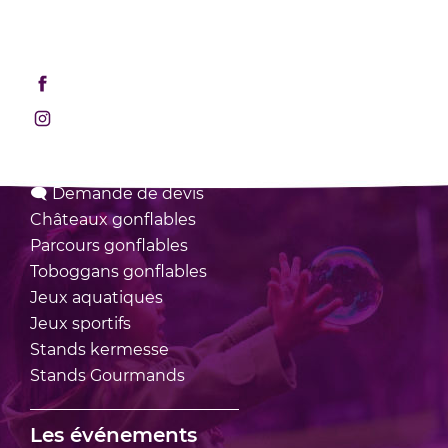
Mentions légales
Retrouvez-nous sur les réseaux sociaux !
Rejoignez-nous sur Facebook
Rejoignez-nous sur Instagram
Nos locations
🗨 Demande de devis
Châteaux
gonflables
Parcours
gonflables
Toboggans
gonflables
Jeux
aquatiques
Jeux
sportifs
Stands
kermesse
Stands
Gourmands
Les événements