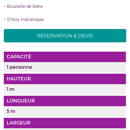
– Bouteille de bière
– S*xtoy mécanique
RÉSERVATION & DEVIS
CAPACITÉ
1 personne
HAUTEUR
1 m
LONGUEUR
5 m
LARGEUR