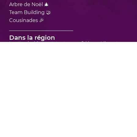
Arbre de Noël 🎄
Team Building 🤝
Cousinades 🎉
Dans la région
Location de châteaux et structures gonflables sur Mâcon et ses
environs
Location de châteaux et structures gonflables sur Bourgoin-Jallieu
et ses environs
Location de châteaux et structures gonflables sur Vienne et ses
environs
Location de châteaux et structure gonflable sur Bourg-en-Bresse et
ses environs
Location de châteaux et structures gonflables sur Villefranche-sur-
Saône et ses environs
Location de châteaux et structures gonflables en région Rhône
Alpes