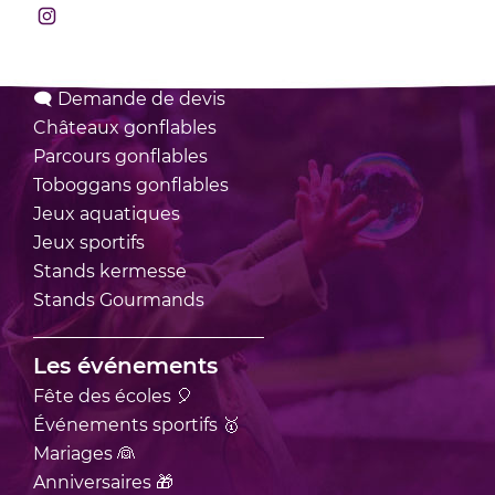
Rejoignez-nous sur Instagram
Nos locations
🗨 Demande de devis
Châteaux
gonflables
Parcours
gonflables
Toboggans
gonflables
Jeux
aquatiques
Jeux
sportifs
Stands
kermesse
Stands
Gourmands
Les événements
Fête des écoles 🎈
Événements sportifs 🥇
Mariages 👰
Anniversaires 🎁