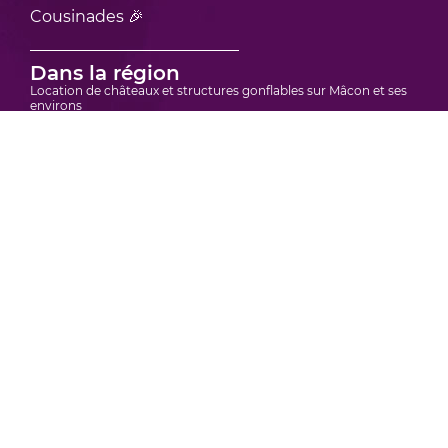
Cousinades 🎉
Dans la région
Location de châteaux et structures gonflables sur Mâcon et ses
environs
Location de châteaux et structures gonflables sur Bourgoin-Jallieu
et ses environs
Location de châteaux et structures gonflables sur Vienne et ses
environs
Location de châteaux et structure gonflable sur Bourg-en-Bresse et
ses environs
Location de châteaux et structures gonflables sur Villefranche-sur-
Saône et ses environs
Location de châteaux et structures gonflables en région Rhône
Alpes