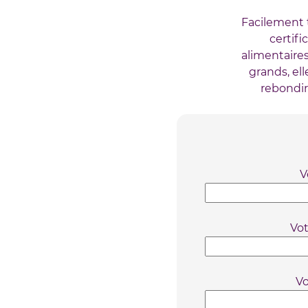
Facilement 
certifi
alimentaire
grands, el
rebondir
V
Vo
Vo