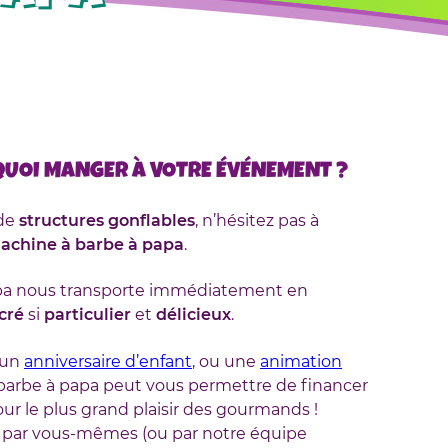
 QUOI MANGER À VOTRE ÉVÉNEMENT ?
 de
structures gonflables
, n’hésitez pas à
chine à barbe à papa
.
papa nous transporte immédiatement en
cré
si
particulier
et
délicieux
.
 un
anniversaire d’enfant
, ou une
animation
 barbe à papa peut vous permettre de financer
ur le plus grand plaisir des gourmands !
nt par vous-mêmes (ou par notre équipe