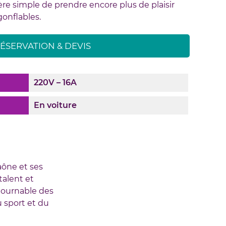
e simple de prendre encore plus de plaisir
gonflables.
ÉSERVATION & DEVIS
220V – 16A
En voiture
aône et ses
talent et
ntournable des
 sport et du