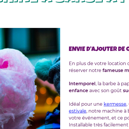
ENVIE D’AJOUTER DE
En plus de votre location
réserver notre
fameuse ma
Intemporel
, la barbe à 
enfance
avec son goût
su
Idéal pour une
kermesse
,
estivale
, notre machine à
votre événement, et ce po
Installable très facileme