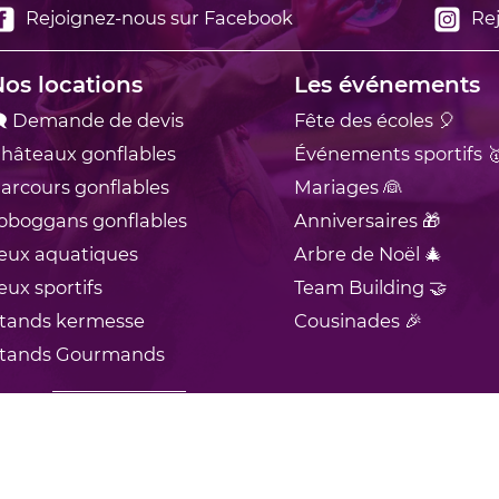
Rejoignez-nous sur Facebook
Rej
os locations
Les événements
 Demande de devis
Fête des écoles 🎈
hâteaux
gonflables
Événements sportifs 
arcours
gonflables
Mariages 👰
oboggans
gonflables
Anniversaires 🎁
eux
aquatiques
Arbre de Noël 🎄
eux
sportifs
Team Building 🤝
tands
kermesse
Cousinades 🎉
tands
Gourmands