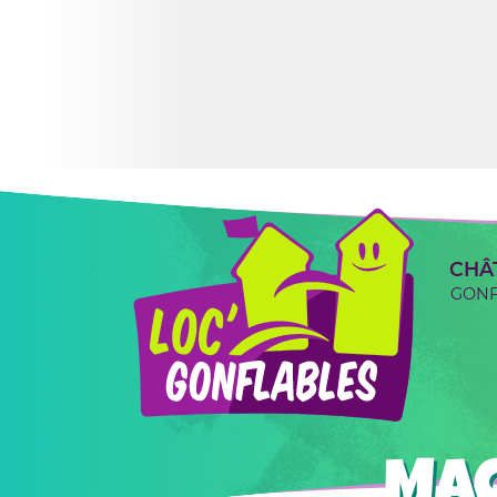
CHÂ
GONF
MAC