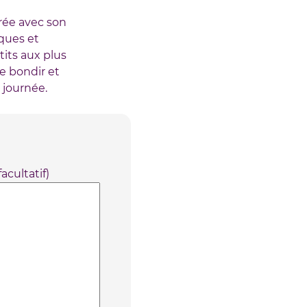
rée avec son
iques et
its aux plus
e bondir et
 journée.
acultatif)