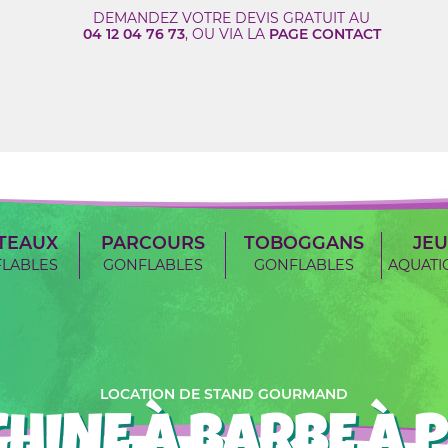
DEMANDEZ VOTRE DEVIS GRATUIT AU
04 12 04 76 73
, OU VIA LA
PAGE CONTACT
TEAUX
PARCOURS
TOBOGGANS
JEU
LABLES
GONFLABLES
GONFLABLES
AQUATI
LOCATION DE STAND GOURMAND
HINE À BARBE À 