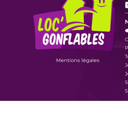
N

C
P
T
Mentions légales
J
J
S
S