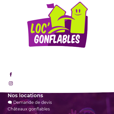
Mentions légales
Retrouvez-nous sur les réseaux sociaux !
Rejoignez-nous sur Facebook
Rejoignez-nous sur Instagram
Nos locations
🗨 Demande de devis
Châteaux
gonflables