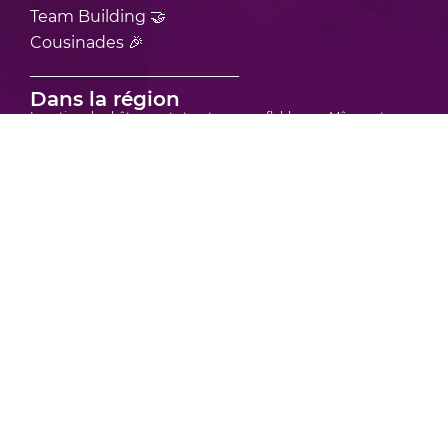
Team Building 🤝
Cousinades 🎉
Dans la région
Location de châteaux et structures gonflables sur Mâcon et ses
environs
Location de châteaux et structures gonflables sur Bourgoin-Jallieu
et ses environs
Location de châteaux et structures gonflables sur Vienne et ses
environs
Location de châteaux et structure gonflable sur Bourg-en-Bresse et
ses environs
Location de châteaux et structures gonflables sur Villefranche-sur-
Saône et ses environs
Location de châteaux et structures gonflables en région Rhône
Alpes